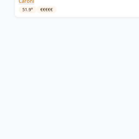
Caroni
51.9
°
€€€€€