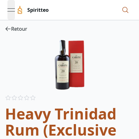
Spiritteo
open navigation menu
Retour
Reviews
out of 5 stars
Heavy Trinidad
Rum (Exclusive