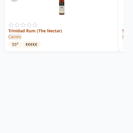
Trinidad Rum (The Nectar)
Singl
Caroni
Caro
55
°
€€€€€
52
°