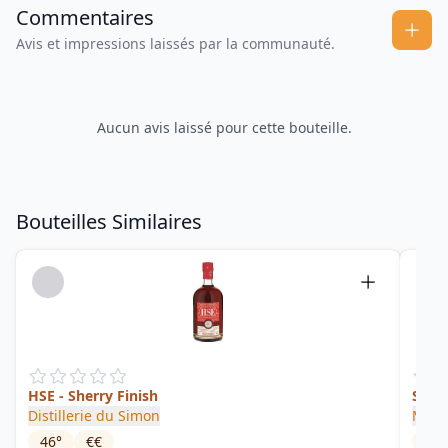
Commentaires
Avis et impressions laissés par la communauté.
Aucun avis laissé pour cette bouteille.
Bouteilles Similaires
HSE - Sherry Finish
Schr
Distillerie du Simon
Madi
46
°
€€
35
°