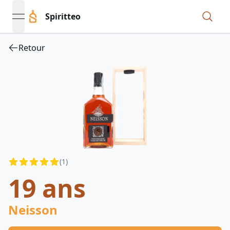
Spiritteo
open navigation menu
Retour
Reviews
(
1
)
4.5
out of 5 stars
19 ans
Neisson