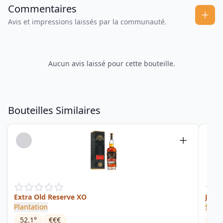
Commentaires
Avis et impressions laissés par la communauté.
Aucun avis laissé pour cette bouteille.
Bouteilles Similaires
Extra Old Reserve XO
Jama
Plantation
Skotl
52.1
°
€€€
75.