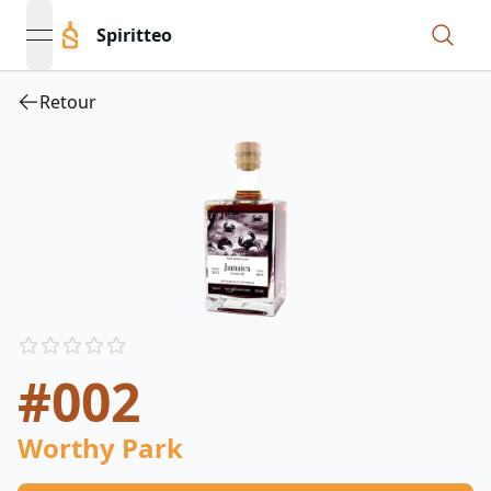
Spiritteo
open navigation menu
Retour
Reviews
out of 5 stars
#002
Worthy Park