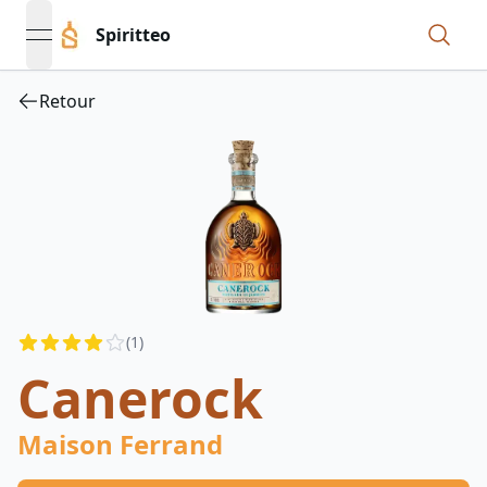
Spiritteo
open navigation menu
Retour
Reviews
(
1
)
4
out of 5 stars
Canerock
Maison Ferrand