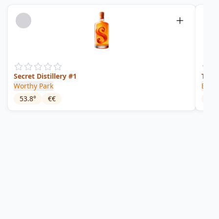
Secret Distillery #1
Tale 
Worthy Park
Barr
53.8
°
€€
66.