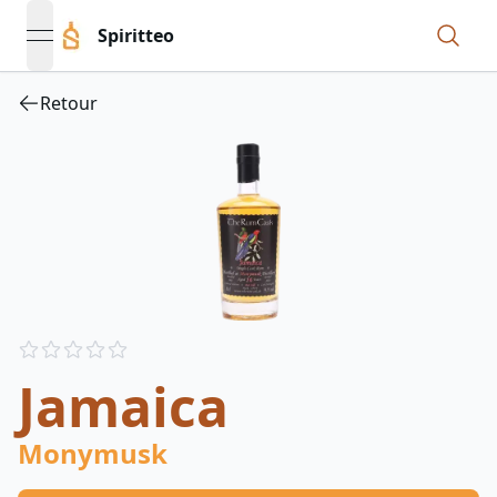
Spiritteo
open navigation menu
Retour
Reviews
out of 5 stars
Jamaica
Monymusk