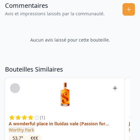
Commentaires
Avis et impressions laissés par la communauté.
Aucun avis laissé pour cette bouteille.
Bouteilles Similaires
(
1
)
A wonderful place in lluidas vale (Passion for
Jama
whisky)
Worthy Park
Multi
53.7
°
€€€
57
°