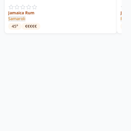
Jamaica Rum
Jama
Samaroli
Plant
45
°
€€€€€
49.