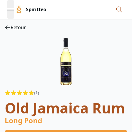
Spiritteo
open navigation menu
Retour
Reviews
(
1
)
4.5
out of 5 stars
Old Jamaica Rum
Long Pond