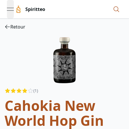
Spiritteo
open navigation menu
Retour
Reviews
(
1
)
4
out of 5 stars
Cahokia New
World Hop Gin