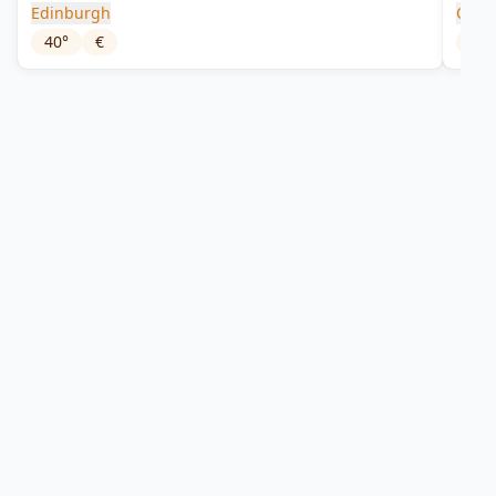
Edinburgh
Oxle
40
°
€
47
°