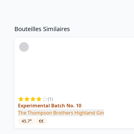
Bouteilles Similaires
(
1
)
Experimental Batch No. 10
The Thompson Brothers Highland Gin
45.7
°
€€