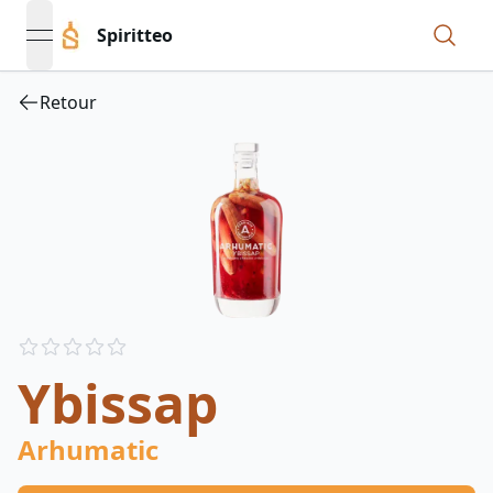
Spiritteo
open navigation menu
Retour
Reviews
out of 5 stars
Ybissap
Arhumatic