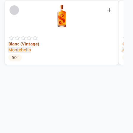
Blanc (Vintage)
C Di
Montebello
Arhu
50
°
35
°