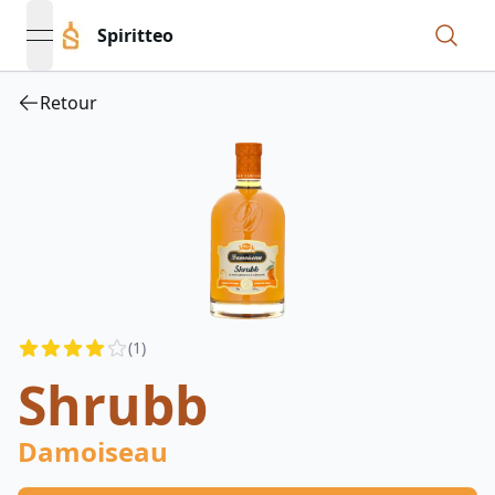
Spiritteo
open navigation menu
Retour
Reviews
(
1
)
4
out of 5 stars
Shrubb
Damoiseau