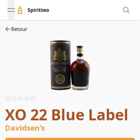
Spiritteo
open navigation menu
Retour
Reviews
out of 5 stars
XO 22 Blue Label
Davidsen's