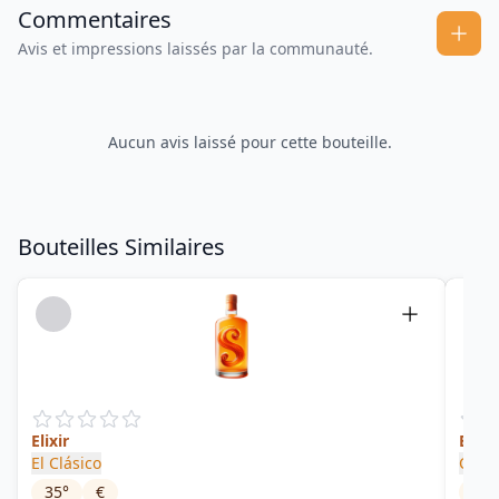
Commentaires
Avis et impressions laissés par la communauté.
Aucun avis laissé pour cette bouteille.
Bouteilles Similaires
Elixir
Boul
El Clásico
Comp
35
°
€
46
°