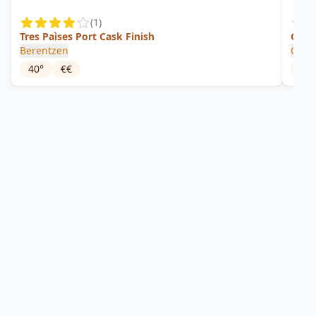
(
1
)
Tres Paìses Port Cask Finish
Old E
Berentzen
Old 
40
°
€€
58.