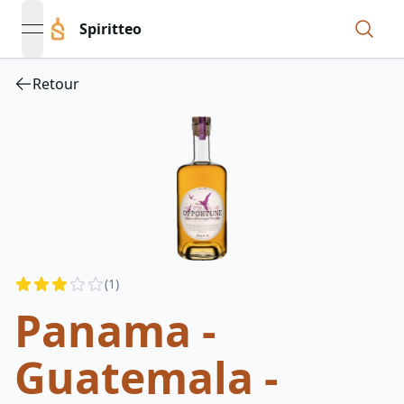
Spiritteo
open navigation menu
Retour
Reviews
(
1
)
3
out of 5 stars
Panama -
Guatemala -