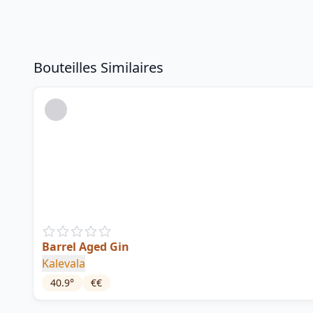
Bouteilles Similaires
Barrel Aged Gin
Kalevala
40.9
°
€€