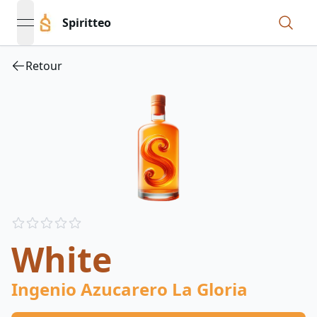
Spiritteo
open navigation menu
Retour
Reviews
out of 5 stars
White
Ingenio Azucarero La Gloria