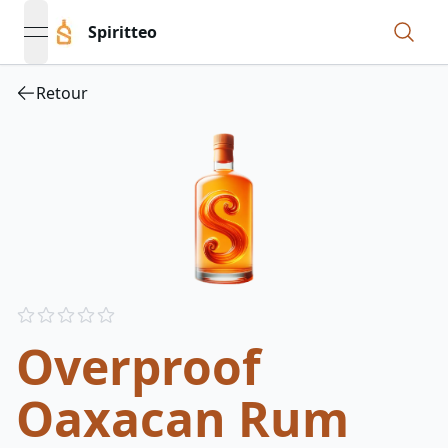
Spiritteo
open navigation menu
Retour
Reviews
out of 5 stars
Overproof
Oaxacan Rum