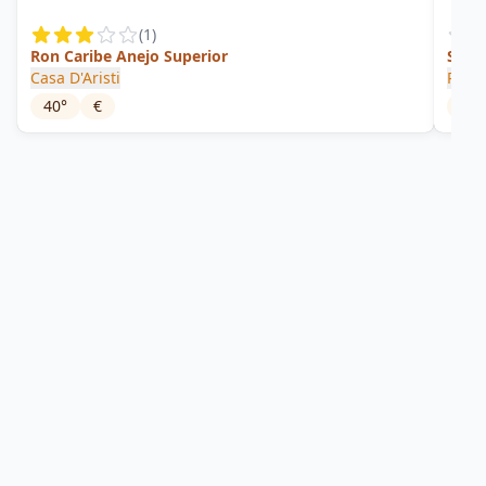
(
1
)
Ron Caribe Anejo Superior
Soler
Casa D'Aristi
Pixan
40
°
€
40
°