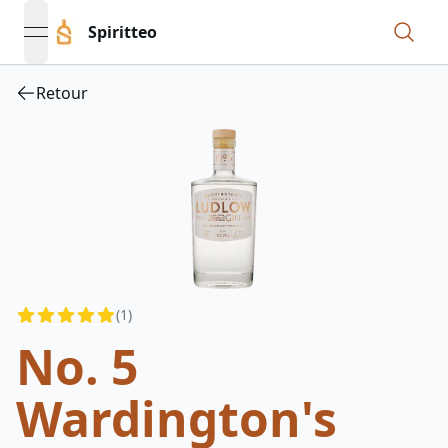
Spiritteo
open navigation menu
Retour
Reviews
(
1
)
4.5
out of 5 stars
No. 5
Wardington's