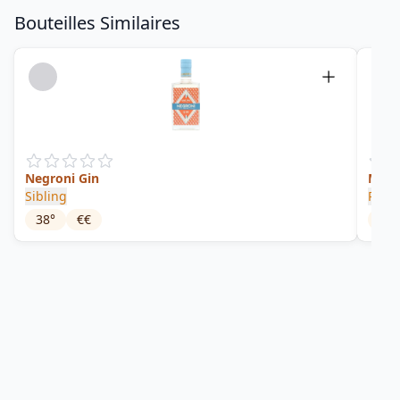
Bouteilles Similaires
Negroni Gin
Mr Ki
Sibling
Plym
38
°
€€
45
°