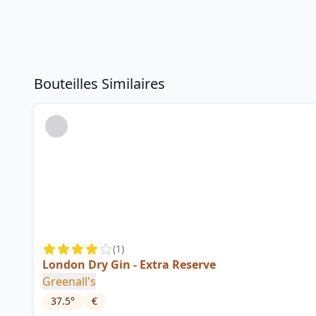
Bouteilles Similaires
(
1
)
London Dry Gin - Extra Reserve
Greenall's
37.5
°
€