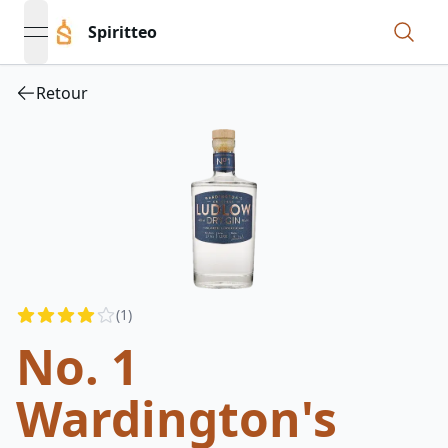
Spiritteo
open navigation menu
Retour
Reviews
(
1
)
4
out of 5 stars
No. 1
Wardington's