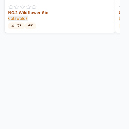
NO.2 Wildflower Gin
Chat
Cotswolds
Dock
41.7
°
€€
41.