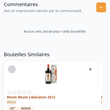
Commentaires
Avis et impressions laissés par la communauté.
Aucun avis laissé pour cette bouteille.
Bouteilles Similaires
Rhum Rhum Libération 2012
Édit
Vélier
Long
45
°
€€€€€
55
°