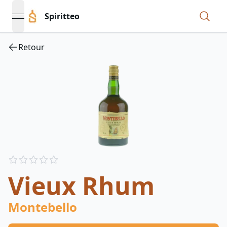
Spiritteo
open navigation menu
Retour
Reviews
out of 5 stars
Vieux Rhum
Montebello