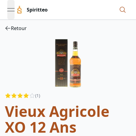
Spiritteo
open navigation menu
Retour
Reviews
(
1
)
4
out of 5 stars
Vieux Agricole
XO 12 Ans