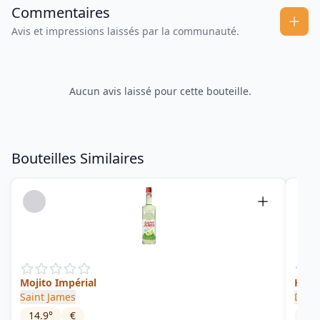
Commentaires
Avis et impressions laissés par la communauté.
Aucun avis laissé pour cette bouteille.
Bouteilles Similaires
Mojito Impérial
HSE 
Saint James
Disti
14.9
°
€
41
°