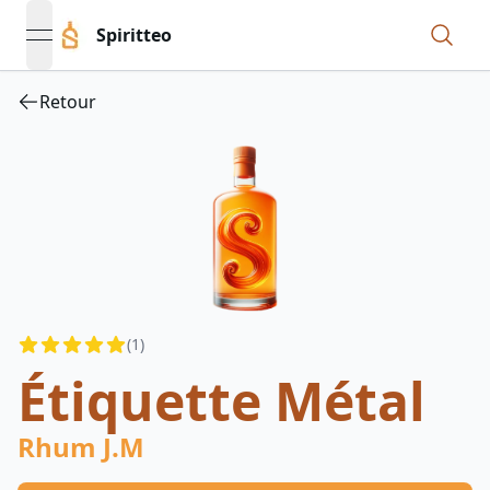
Spiritteo
open navigation menu
Retour
Reviews
(
1
)
4.5
out of 5 stars
Étiquette Métal
Rhum J.M