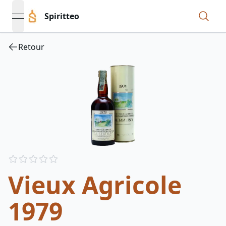
Spiritteo
open navigation menu
Retour
Reviews
out of 5 stars
Vieux Agricole
1979