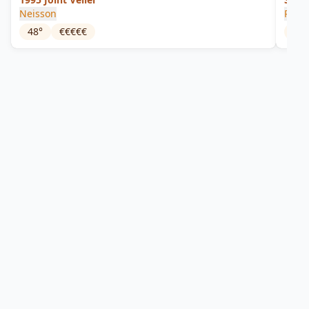
Neisson
Cove
Rhum
48
°
€€€€€
47.