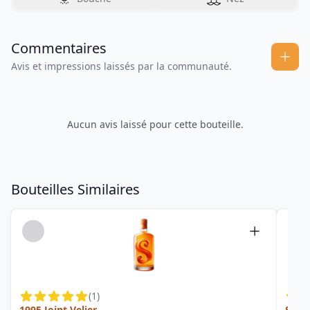
Commentaires
Avis et impressions laissés par la communauté.
Aucun avis laissé pour cette bouteille.
Bouteilles Similaires
(
1
)
1995 Joint Velier
Singl