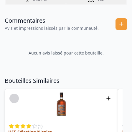
Commentaires
Avis et impressions laissés par la communauté.
Aucun avis laissé pour cette bouteille.
Bouteilles Similaires
(
1
)
HSE Sélection Nicolas
Cuvé