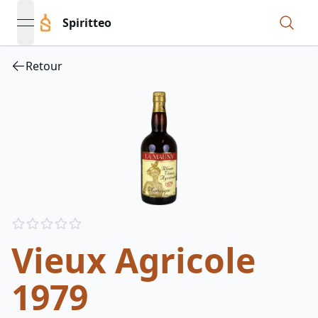
Spiritteo
open navigation menu
Retour
Reviews
out of 5 stars
Vieux Agricole
1979