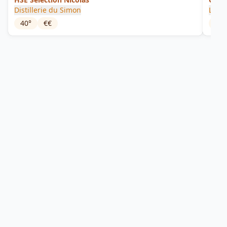
Distillerie du Simon
La Fa
40
°
€€
44.