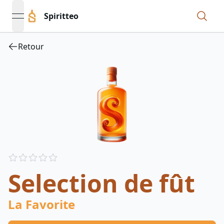
Spiritteo
open navigation menu
Retour
Reviews
out of 5 stars
Selection de fût
La Favorite