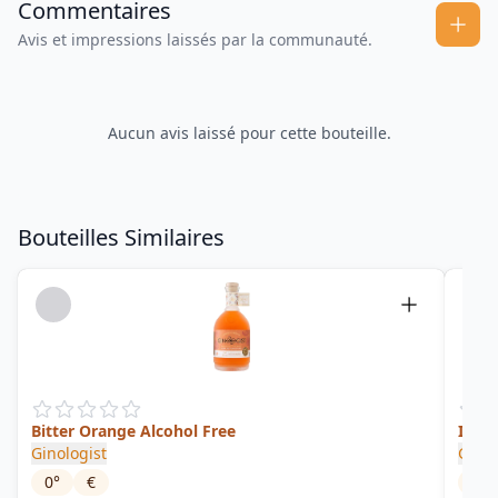
Commentaires
Avis et impressions laissés par la communauté.
Aucun avis laissé pour cette bouteille.
Bouteilles Similaires
Bitter Orange Alcohol Free
I Lov
Ginologist
Ginol
0
°
€
43
°