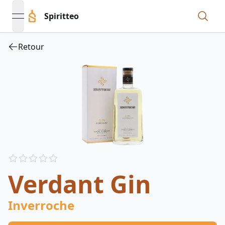
Spiritteo
open navigation menu
Retour
Reviews
out of 5 stars
Verdant Gin
Inverroche