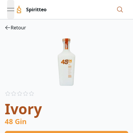
Spiritteo
open navigation menu
Retour
Reviews
out of 5 stars
Ivory
48 Gin