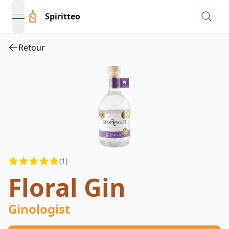
Spiritteo
open navigation menu
Retour
Reviews
(
1
)
4.5
out of 5 stars
Floral Gin
Ginologist