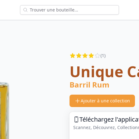
Reviews
(
1
)
3.5
out of 5 stars
Unique C
Barril Rum
Ajouter à une collection
Téléchargez l'applica
Scannez, Découvrez, Collectionne