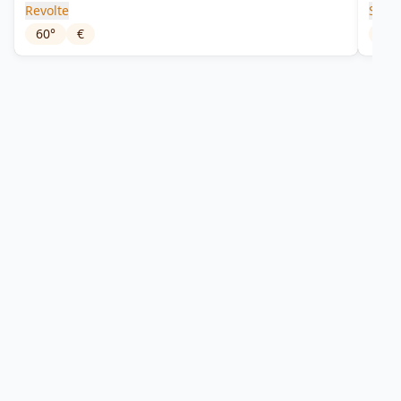
Revolte
Stre
60
°
€
40
°