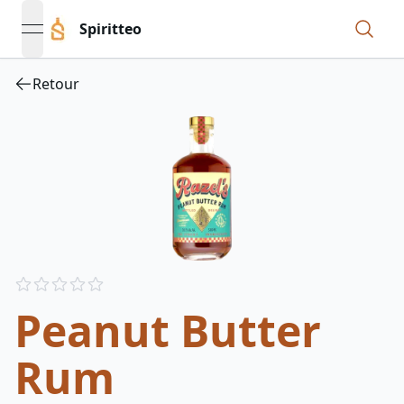
Spiritteo
open navigation menu
Retour
Reviews
out of 5 stars
Peanut Butter
Rum