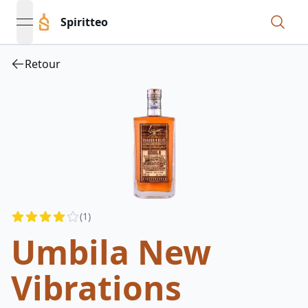
Spiritteo
open navigation menu
Retour
Reviews
(
1
)
4
out of 5 stars
Umbila New
Vibrations