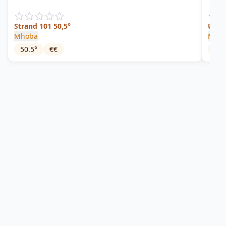
Strand 101 50,5°
Umga
Mhoba
Mho
50.5
°
€€
64.