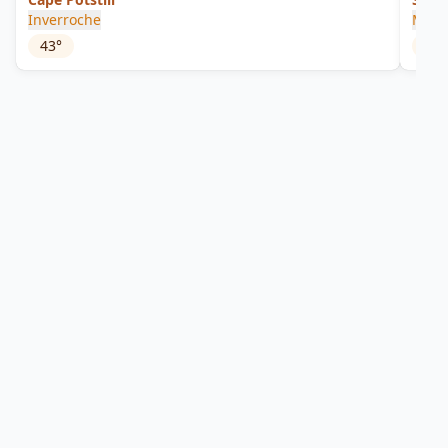
Inverroche
Mho
43
°
58
°