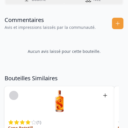
Commentaires
Avis et impressions laissés par la communauté.
Aucun avis laissé pour cette bouteille.
Bouteilles Similaires
(
1
)
Cape Potstill
Stran