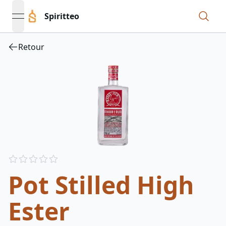
Spiritteo
open navigation menu
Retour
Reviews
out of 5 stars
Pot Stilled High
Ester