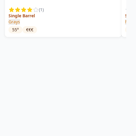
(
1
)
Single Barrel
Savoi
Grays
New 
55
°
€€€
45
°