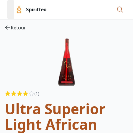
Spiritteo
open navigation menu
Retour
Reviews
(
1
)
3.5
out of 5 stars
Ultra Superior
Light African