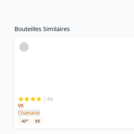
Bouteilles Similaires
(
1
)
VS
Chamarel
40
°
€€