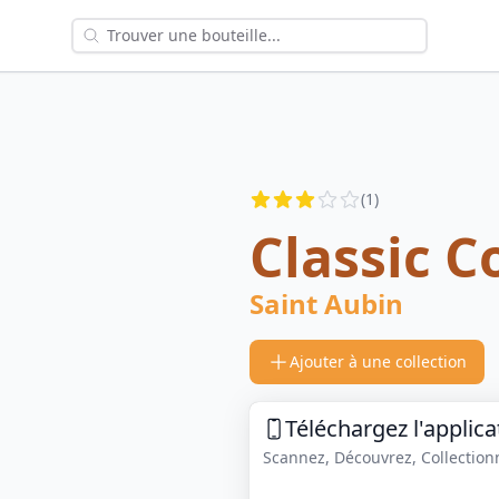
Reviews
(
1
)
3
out of 5 stars
Classic C
Saint Aubin
Ajouter à une collection
Téléchargez l'applica
Scannez, Découvrez, Collectionne