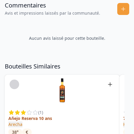
Commentaires
Avis et impressions laissés par la communauté.
Aucun avis laissé pour cette bouteille.
Bouteilles Similaires
(
1
)
Añejo Reserva 10 ans
7 Añ
Arecha
Hava
38
°
€
40
°