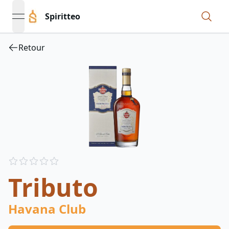
Spiritteo
open navigation menu
Retour
Reviews
out of 5 stars
Tributo
Havana Club