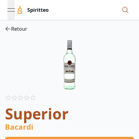
Spiritteo
open navigation menu
Retour
Reviews
out of 5 stars
Superior
Bacardi