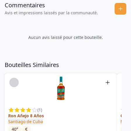
Commentaires
Avis et impressions laissés par la communauté.
Aucun avis laissé pour cette bouteille.
Bouteilles Similaires
(
1
)
Ron Añejo 8 Años
Cuba
Santiago de Cuba
Moon
40
°
€
46
°