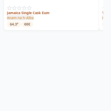
Jamaica Single Cask Eum
Trel
Anam na h-Alba
Gross
Ham
64.3
°
€€€
60
°