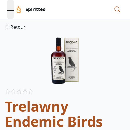
Spiritteo
open navigation menu
Retour
Reviews
out of 5 stars
Trelawny
Endemic Birds