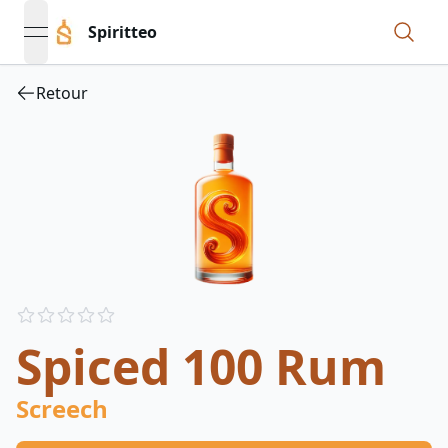
Spiritteo
open navigation menu
Retour
Reviews
out of 5 stars
Spiced 100 Rum
Screech