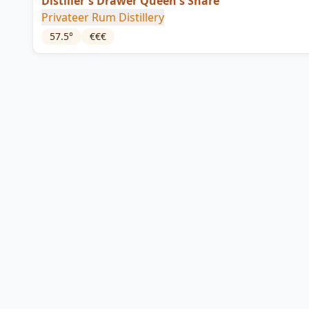
Distiller's Drawer Queen's Share
Privateer Rum Distillery
57.5
°
€€€