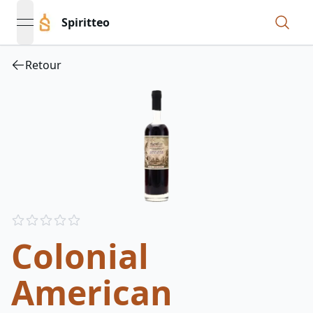
Spiritteo
open navigation menu
Retour
Reviews
out of 5 stars
Colonial
American