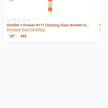
Distiller’s Drawer #111 Chirping Glass Bottled in
Unag
Bond
Privateer Rum Distillery
St. G
50
°
€€€
43
°