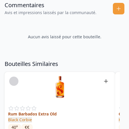
Commentaires
Avis et impressions laissés par la communauté.
Aucun avis laissé pour cette bouteille.
Bouteilles Similaires
Rum Barbados Extra Old
Gold
Black Corbie
Kill D
40
°
€€
62.