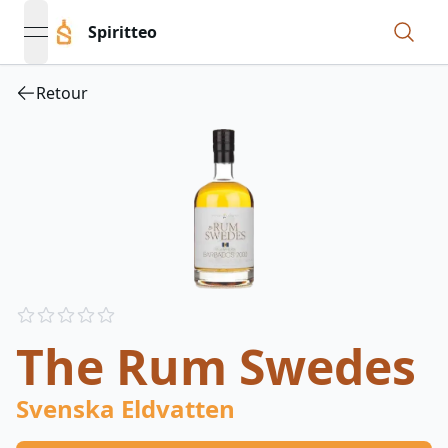
Spiritteo
open navigation menu
Retour
Reviews
out of 5 stars
The Rum Swedes
Svenska Eldvatten