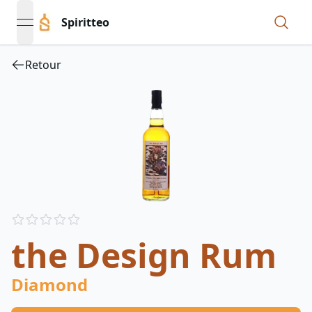
Spiritteo
open navigation menu
Retour
Reviews
out of 5 stars
the Design Rum
Diamond