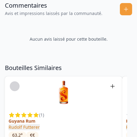
Commentaires
Avis et impressions laissés par la communauté.
Aucun avis laissé pour cette bouteille.
Bouteilles Similaires
(
1
)
Guyana Rum
Holy
Rudolf Futterer
Ron 
63.2
°
€€
53
°