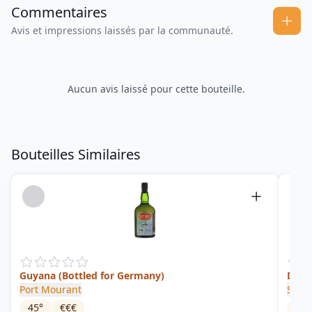
Commentaires
Avis et impressions laissés par la communauté.
Aucun avis laissé pour cette bouteille.
Bouteilles Similaires
Guyana (Bottled for Germany)
Deme
Port Mourant
Silve
45
°
€€€
54.