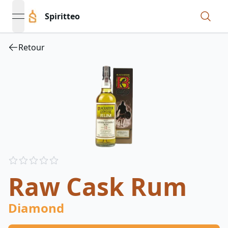
Spiritteo
open navigation menu
Retour
Reviews
out of 5 stars
Raw Cask Rum
Diamond