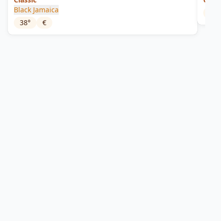
Black Jamaica
40
°
38
°
€