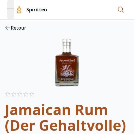
Spiritteo
open navigation menu
Retour
Reviews
out of 5 stars
Jamaican Rum
(Der Gehaltvolle)