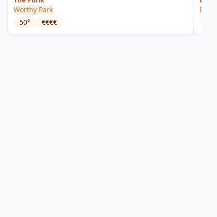
Worthy Park
DOK
50
°
€€€€
58.