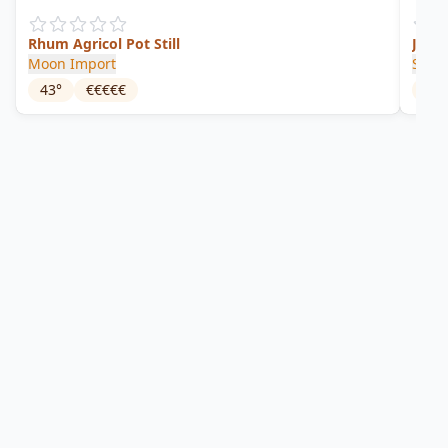
Rhum Agricol Pot Still
Moon Import
Sama
43
°
€€€€€
45
°