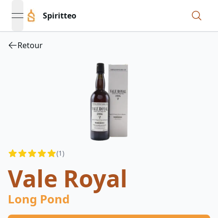
Spiritteo
open navigation menu
Retour
Reviews
(
1
)
4.5
out of 5 stars
Vale Royal
Long Pond