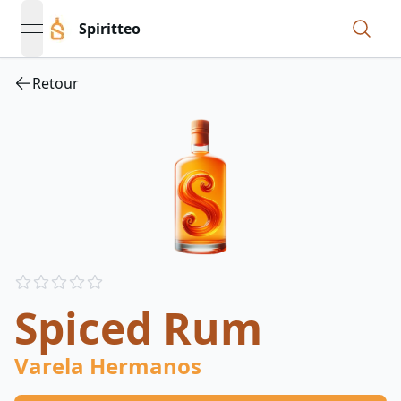
Spiritteo
open navigation menu
Retour
Reviews
out of 5 stars
Spiced Rum
Varela Hermanos