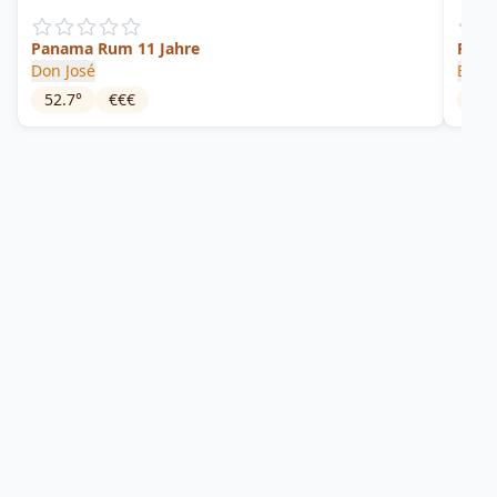
Panama Rum 11 Jahre
Pana
Don José
El Ro
52.7
°
€€€
40.