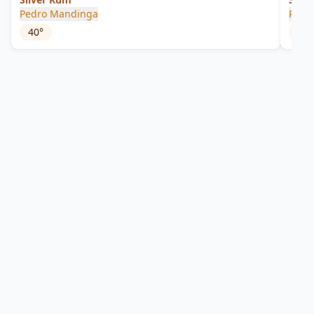
Pedro Mandinga
Ron 
40
°
47
°