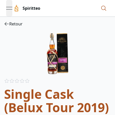
Spiritteo
open navigation menu
Retour
Reviews
out of 5 stars
Single Cask
(Belux Tour 2019)