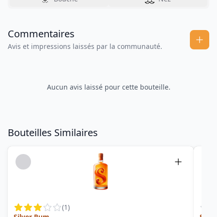
Commentaires
Avis et impressions laissés par la communauté.
Aucun avis laissé pour cette bouteille.
Bouteilles Similaires
(
1
)
Silver Rum
Spic