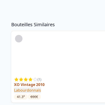
Bouteilles Similaires
(
1
)
XO Vintage 2010
Labourdonnais
41.3
°
€€€€