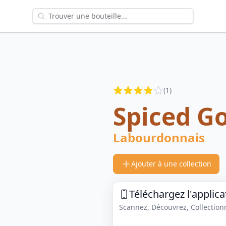
Reviews
(
1
)
3.5
out of 5 stars
Spiced G
Labourdonnais
Ajouter à une collection
Téléchargez l'applica
Scannez, Découvrez, Collectionne