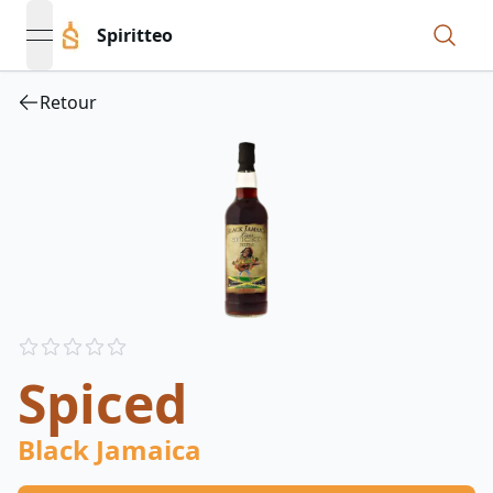
Spiritteo
open navigation menu
Retour
Reviews
out of 5 stars
Spiced
Black Jamaica