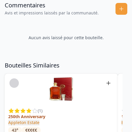
Commentaires
Avis et impressions laissés par la communauté.
Aucun avis laissé pour cette bouteille.
Bouteilles Similaires
(
1
)
250th Anniversary
12 a
Appleton Estate
Black
43
°
€€€€€
40
°